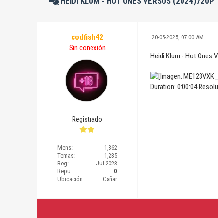
HEIDI KLUM - HOT ONES VERSUS (2024)720P
codfish42
20-05-2025, 07:00 AM
Sin conexión
Heidi Klum - Hot Ones 
Duration: 0:00:04 Resol
Registrado
Mens:
1,362
Temas:
1,235
Reg:
Jul 2023
Repu:
0
Ubicación:
Cañar