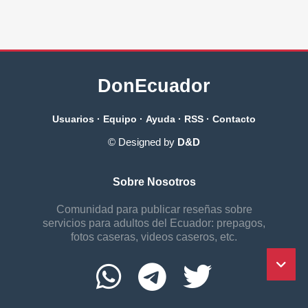
DonEcuador
Usuarios
·
Equipo
·
Ayuda
·
RSS
·
Contacto
© Designed by
D&D
Sobre Nosotros
Comunidad para publicar reseñas sobre
servicios para adultos del Ecuador: prepagos,
fotos caseras, videos caseros, etc.