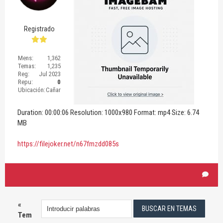
Registrado
Mens:
1,362
Temas:
1,235
Reg:
Jul 2023
Repu:
0
Ubicación:
Cañar
Duration: 00:00:06 Resolution: 1000x980 Format: mp4 Size: 6.74
MB
https://filejoker.net/n67fmzdd085s
«
Tem