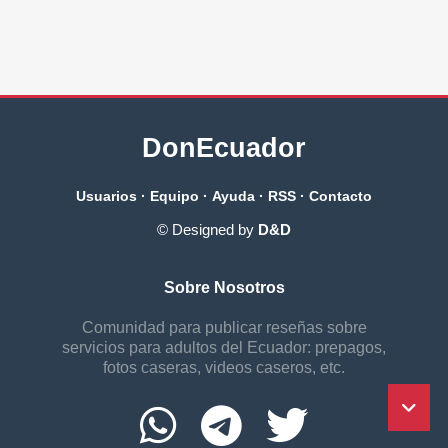
DonEcuador
Usuarios
·
Equipo
·
Ayuda
·
RSS
·
Contacto
© Designed by
D&D
Sobre Nosotros
Comunidad para publicar reseñas sobre
servicios para adultos del Ecuador: prepagos,
fotos caseras, videos caseros, etc.