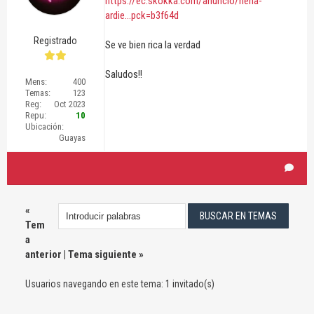
https://ec.skokka.com/anuncio/nena-
ardie...pck=b3f64d
Registrado
Se ve bien rica la verdad
Saludos!!
Mens:
400
Temas:
123
Reg:
Oct 2023
Repu:
10
Ubicación:
Guayas
«
Tem
a
anterior
|
Tema siguiente
»
Usuarios navegando en este tema: 1 invitado(s)