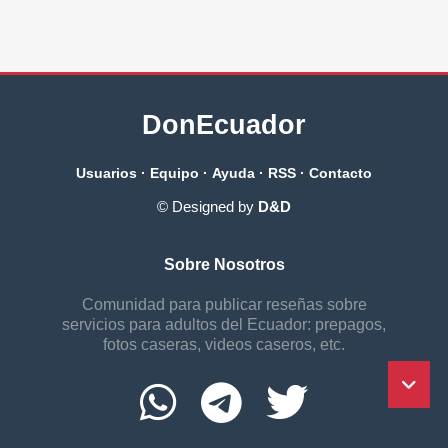
DonEcuador
Usuarios
·
Equipo
·
Ayuda
·
RSS
·
Contacto
© Designed by
D&D
Sobre Nosotros
Comunidad para publicar reseñas sobre
servicios para adultos del Ecuador: prepagos,
fotos caseras, videos caseros, etc.