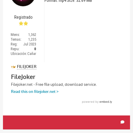
Format: mp4 Size: 32.69 MB
Registrado
Mens:
1,362
Temas:
1,235
Reg:
Jul 2023
Repu:
0
Ubicación:
Cañar