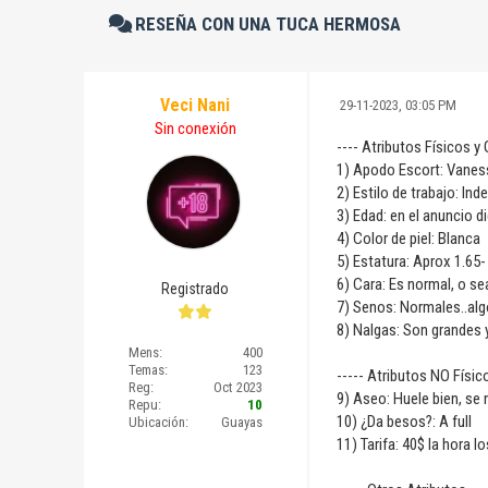
RESEÑA CON UNA TUCA HERMOSA
Veci Nani
29-11-2023, 03:05 PM
Sin conexión
---- Atributos Físicos y
1) Apodo Escort: Vanes
2) Estilo de trabajo: In
3) Edad: en el anuncio 
4) Color de piel: Blanca
5) Estatura: Aprox 1.65-
6) Cara: Es normal, o se
Registrado
7) Senos: Normales..al
8) Nalgas: Son grandes 
Mens:
400
Temas:
123
----- Atributos NO Físic
Reg:
Oct 2023
9) Aseo: Huele bien, se
Repu:
10
10) ¿Da besos?: A full
Ubicación:
Guayas
11) Tarifa: 40$ la hora l