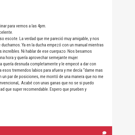
dinar para vernos a las 4pm.
celente.
oso escote. La verdad que me pareció muy amigable, y nos
de ducharnos. Ya en la ducha empezó con un manual mientras
s increíbles. Ni hablar de ese cuerpazo. Nos besamos
una hora y quería aprovechar semejante mujer.
, la quería desnuda completamente y le empecé a dar con
aba esos tremendos labios para afuera y me decía “dame mas
on un par de posiciones, me montó de una manera que no me
 convencional,. Acabé con unas ganas que no se si puedo
dad que super recomendable. Espero que prueben y