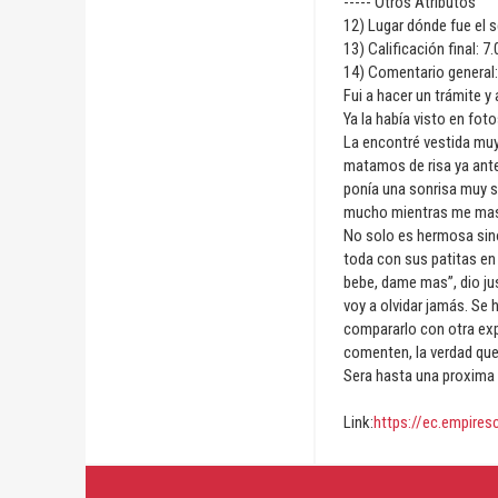
----- Otros Atributos
12) Lugar dónde fue el s
13) Calificación final: 7.
14) Comentario general:
Fui a hacer un trámite y
Ya la había visto en fo
La encontré vestida muy
matamos de risa ya ante
ponía una sonrisa muy s
mucho mientras me mastu
No solo es hermosa sino
toda con sus patitas en
bebe, dame mas”, dio j
voy a olvidar jamás. Se 
compararlo con otra ex
comenten, la verdad que 
Sera hasta una proxima
Link:
https://ec.empires