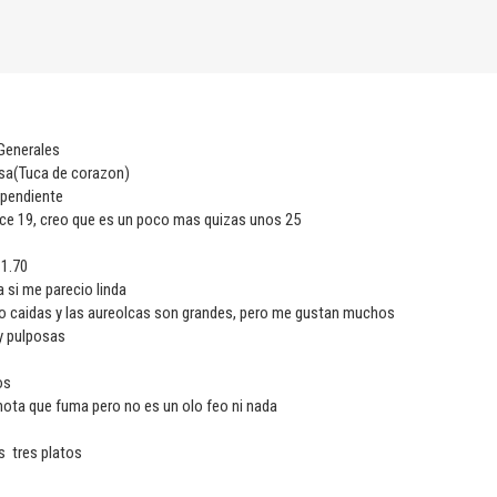
 Generales
sa(Tuca de corazon)
dependiente
dice 19, creo que es un poco mas quizas unos 25
 1.70
a si me parecio linda
go caidas y las aureolcas son grandes, pero me gustan muchos
y pulposas
os
 nota que fuma pero no es un olo feo ni nada
os tres platos