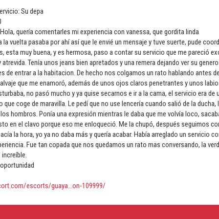
ervicio: Su depa
0
Hola, quería comentarles mi experiencia con vanessa, que gordita linda
 a la vuelta pasaba por ahí así que le envié un mensaje y tuve suerte, pude coor
tos, esta muy buena, y es hermosa, paso a contar su servicio que me pareció ex
 atrevida. Tenía unos jeans bien apretados y una remera dejando ver su gener
s de entrar a la habitacion. De hecho nos colgamos un rato hablando antes 
alvaje que me enamoró, además de unos ojos claros penetrantes y unos labio
rbaba, no pasó mucho y ya quise secarnos e ir a la cama, el servicio era de 
 que coge de maravilla. Le pedí que no use lencería cuando salió de la ducha
 los hombros. Ponía una expresión mientras le daba que me volvía loco, sac
usto en el clavo porque eso me enloqueció. Me la chupó, después seguimos c
hacía la hora, yo ya no daba más y quería acabar. Había arreglado un servicio
periencia. Fue tan copada que nos quedamos un rato mas conversando, la ver
increíble.
 oportunidad
cort.com/escorts/guaya...on-109999/